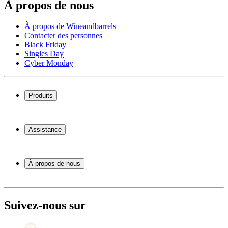
À propos de nous
À propos de Wineandbarrels
Contacter des personnes
Black Friday
Singles Day
Cyber Monday
Produits
Cave à vin
Casier á vin
Assistance
Meubles à vin
Tonneau
Service
Accessoires pour le vin
Paiement
À propos de nous
Expédition
Retour
À propos de Wineandbarrels
+44 3308 081634
Contacter des personnes
Black Friday
Suivez-nous sur
Singles Day
Cyber Monday