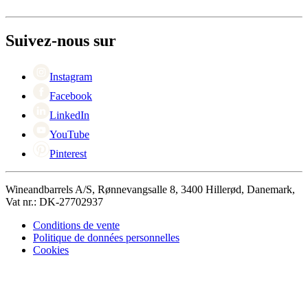
Retour
À propos de Wineandbarrels
+44 3308 081634
Contacter des personnes
Black Friday
Suivez-nous sur
Singles Day
Cyber Monday
Instagram
Facebook
LinkedIn
YouTube
Pinterest
Wineandbarrels A/S, Rønnevangsalle 8, 3400 Hillerød, Danemark,
Vat nr.: DK-27702937
Conditions de vente
Politique de données personnelles
Cookies