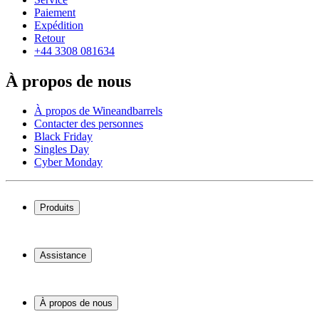
Paiement
Expédition
Retour
+44 3308 081634
À propos de nous
À propos de Wineandbarrels
Contacter des personnes
Black Friday
Singles Day
Cyber Monday
Produits
Cave à vin
Casier á vin
Assistance
Meubles à vin
Tonneau
Service
Accessoires pour le vin
Paiement
À propos de nous
Expédition