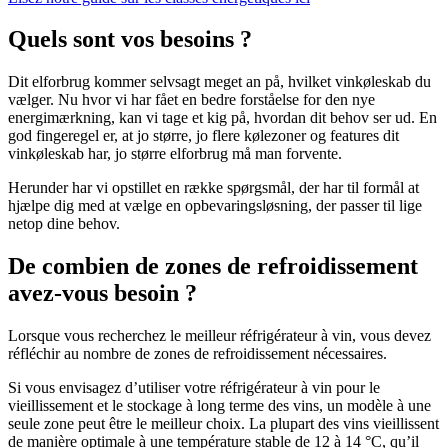
Quels sont vos besoins ?
Dit elforbrug kommer selvsagt meget an på, hvilket vinkøleskab du
vælger. Nu hvor vi har fået en bedre forståelse for den nye
energimærkning, kan vi tage et kig på, hvordan dit behov ser ud. En
god fingeregel er, at jo større, jo flere kølezoner og features dit
vinkøleskab har, jo større elforbrug må man forvente.
Herunder har vi opstillet en række spørgsmål, der har til formål at
hjælpe dig med at vælge en opbevaringsløsning, der passer til lige
netop dine behov.
De combien de zones de refroidissement
avez-vous besoin ?
Lorsque vous recherchez le meilleur réfrigérateur à vin, vous devez
réfléchir au nombre de zones de refroidissement nécessaires.
Si vous envisagez d’utiliser votre réfrigérateur à vin pour le
vieillissement et le stockage à long terme des vins, un modèle à une
seule zone peut être le meilleur choix. La plupart des vins vieillissent
de manière optimale à une température stable de 12 à 14 °C, qu’il