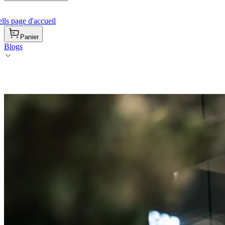
ls page d'accueil
Panier
Blogs