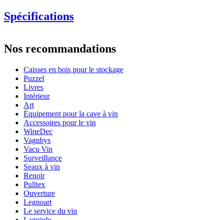
Spécifications
Information
Nos recommandations
Numéro de produit
IM618
Caisses en bois pour le stockage
Dimensions (LxHxP cm)
Puzzel
Poids (kg)
1.55
Livres
Hauteur (cm)
9
Intérieur
Largeur (cm)
33.5
Art
Profondeur (cm)
28
Équipement pour la cave à vin
Accessoires pour le vin
wine accessories
WineDec
Vagnbys
Status When Soldout
active
Vacu Vin
Surveillance
Seaux à vin
Renoir
Pulltex
Ouverture
Legnoart
Le service du vin
Laguiole