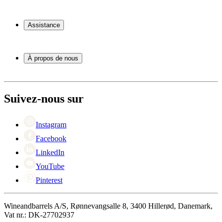
Cave à vin
Casier á vin
Assistance
Meubles à vin
Tonneau
Service
Accessoires pour le vin
Paiement
À propos de nous
Expédition
Retour
À propos de Wineandbarrels
+44 3308 081634
Contacter des personnes
Black Friday
Suivez-nous sur
Singles Day
Cyber Monday
Instagram
Facebook
LinkedIn
YouTube
Pinterest
Wineandbarrels A/S, Rønnevangsalle 8, 3400 Hillerød, Danemark,
Vat nr.: DK-27702937