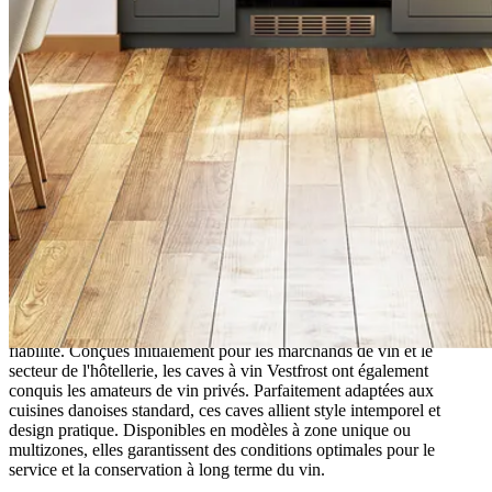
Vestfrost
Vestfrost, fort de plus de 25 ans d'expérience dans la fabrication de
caves à vin à Esbjerg, au Danemark, est réputé pour sa qualité et sa
fiabilité. Conçues initialement pour les marchands de vin et le
secteur de l'hôtellerie, les caves à vin Vestfrost ont également
conquis les amateurs de vin privés. Parfaitement adaptées aux
cuisines danoises standard, ces caves allient style intemporel et
design pratique. Disponibles en modèles à zone unique ou
multizones, elles garantissent des conditions optimales pour le
service et la conservation à long terme du vin.