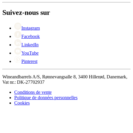
+44 3308 081634
Contacter des personnes
Black Friday
Suivez-nous sur
Singles Day
Cyber Monday
Instagram
Facebook
LinkedIn
YouTube
Pinterest
Wineandbarrels A/S, Rønnevangsalle 8, 3400 Hillerød, Danemark,
Vat nr.: DK-27702937
Conditions de vente
Politique de données personnelles
Cookies