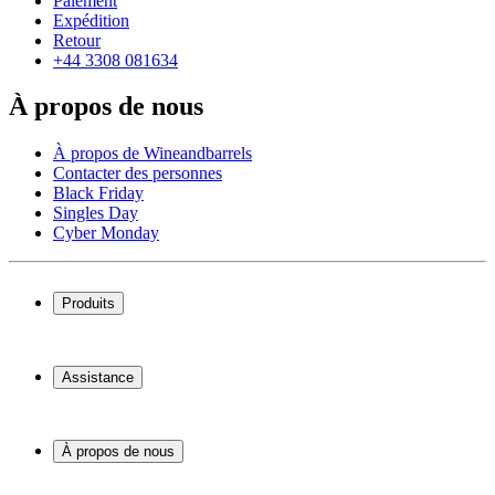
Paiement
Expédition
Retour
+44 3308 081634
À propos de nous
À propos de Wineandbarrels
Contacter des personnes
Black Friday
Singles Day
Cyber Monday
Produits
Cave à vin
Casier á vin
Assistance
Meubles à vin
Tonneau
Service
Accessoires pour le vin
Paiement
À propos de nous
Expédition
Retour
À propos de Wineandbarrels