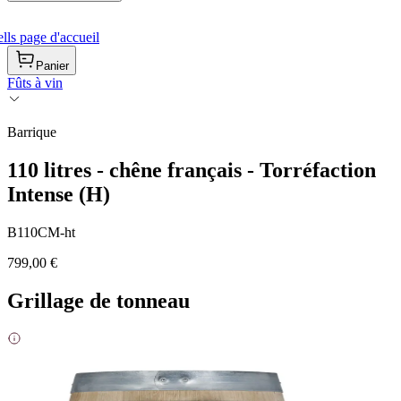
ls page d'accueil
Panier
Fûts à vin
Barrique
110 litres - chêne français - Torréfaction
Intense (H)
B110CM-ht
799,00 €
Grillage de tonneau