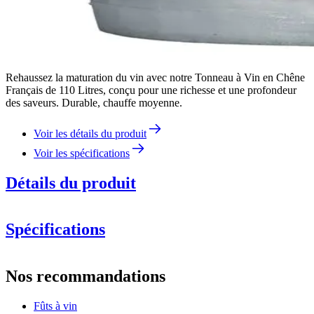
Rehaussez la maturation du vin avec notre Tonneau à Vin en Chêne
Français de 110 Litres, conçu pour une richesse et une profondeur
des saveurs. Durable, chauffe moyenne.
Voir les détails du produit
Voir les spécifications
Détails du produit
Spécifications
Information
Nos recommandations
Numéro de produit
B110CM-ht
Fûts à vin
Dimensions (LxHxP cm)