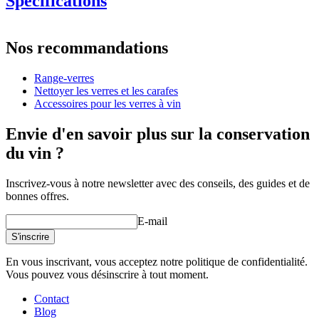
Spécifications
Information
Nos recommandations
Numéro de produit
2RWGR-1
Range-verres
Dimensions (LxHxP cm)
Nettoyer les verres et les carafes
Poids (kg)
0.5
Accessoires pour les verres à vin
Hauteur (cm)
5.5
Largeur (cm)
29
Envie d'en savoir plus sur la conservation
Profondeur (cm)
40.3
du vin ?
Inscrivez-vous à notre newsletter avec des conseils, des guides et de
bonnes offres.
E-mail
S'inscrire
En vous inscrivant, vous acceptez notre politique de confidentialité.
Vous pouvez vous désinscrire à tout moment.
Contact
Blog