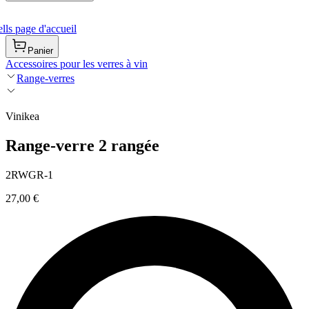
ls page d'accueil
Panier
Accessoires pour les verres à vin
Range-verres
Vinikea
Range-verre 2 rangée
2RWGR-1
27,00 €