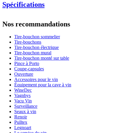
Spécifications
Information
Nos recommandations
Numéro de produit
WB-WO21E
Tire-bouchon sommelier
Dimensions (LxHxP cm)
Tire-bouchons
Hauteur (cm)
12
Tire-bouchon électrique
Largeur (cm)
3
Tire-bouchon mural
Poids (kg)
0.112
Tire-bouchon monté sur table
Profondeur (cm)
2
Pince à Porto
Coupe-capsules
Ouverture
Accessoires pour le vin
Équipement pour la cave à vin
WineDec
Vagnbys
Vacu Vin
Surveillance
Seaux à vin
Renoir
Pulltex
Legnoart
Le service du vin