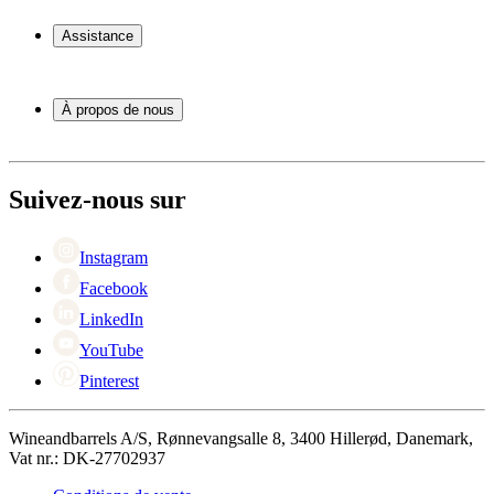
Cave à vin
Casier á vin
Assistance
Meubles à vin
Tonneau
Service
Accessoires pour le vin
Paiement
À propos de nous
Expédition
Retour
À propos de Wineandbarrels
+44 3308 081634
Contacter des personnes
Black Friday
Suivez-nous sur
Singles Day
Cyber Monday
Instagram
Facebook
LinkedIn
YouTube
Pinterest
Wineandbarrels A/S, Rønnevangsalle 8, 3400 Hillerød, Danemark,
Vat nr.: DK-27702937