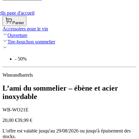
ls page d'accueil
Panier
Accessoires pour le vin
Ouverture
Tire-bouchon sommelier
- 50%
Wineandbarrels
L’ami du sommelier – ébène et acier
inoxydable
WB-WO21E
20,00 €
39,99 €
L'offre est valable jusqu'au 29/08/2026 ou jusqu'à épuisement des
stocks.