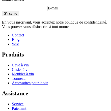
Hauteur (cm)
10
E-mail
Largeur (cm)
180
S'inscrire
Profondeur (cm)
28
Poids (kg)
4.9
En vous inscrivant, vous acceptez notre politique de confidentialité.
Vous pouvez vous désinscrire à tout moment.
Créez votre propre installation avec ces modules grâce à notre outil
de conception de cave à vin en ligne
Contact
Blog
Wiki
Produits
Cave à vin
Casier á vin
Meubles à vin
Tonneau
Accessoires pour le vin
Assistance
Service
Paiement