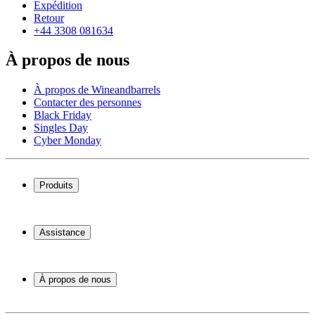
Expédition
Retour
+44 3308 081634
À propos de nous
À propos de Wineandbarrels
Contacter des personnes
Black Friday
Singles Day
Cyber Monday
Produits
Cave à vin
Casier á vin
Assistance
Meubles à vin
Tonneau
Service
Accessoires pour le vin
Paiement
À propos de nous
Expédition
Retour
À propos de Wineandbarrels
+44 3308 081634