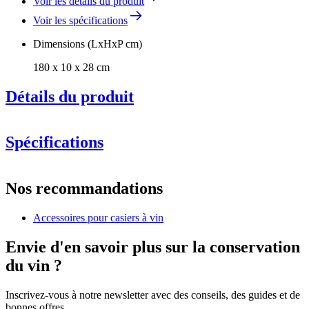
Voir les détails du produit
Voir les spécifications
Dimensions (LxHxP cm)
180 x 10 x 28 cm
Détails du produit
Nouveau modèle avec finition teintée noire améliorée. Si vous
souhaitez commander l’ancien modèle en fonction de vos
Spécifications
modèles précédents, veuillez nous contacter.
Information
Nos recommandations
Numéro de produit
S403
Accessoires pour casiers à vin
Général
Placement
Sol
Envie d'en savoir plus sur la conservation
Fabricant
Caverack
du vin ?
Finition
Noir
Livraison
Non assemblé
Inscrivez-vous à notre newsletter avec des conseils, des guides et de
Dimensions (LxHxP cm)
bonnes offres.