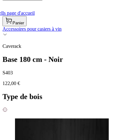
ls page d'accueil
Panier
Accessoires pour casiers à vin
Caverack
Base 180 cm - Noir
S403
122,00 €
Type de bois