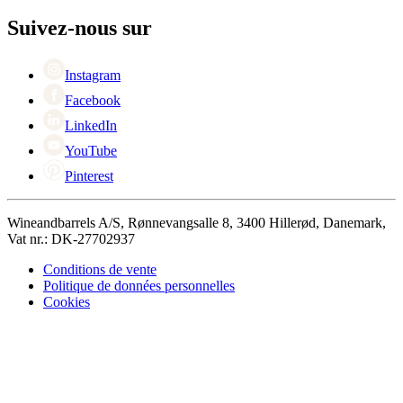
Contacter des personnes
Black Friday
Suivez-nous sur
Singles Day
Cyber Monday
Instagram
Facebook
LinkedIn
YouTube
Pinterest
Wineandbarrels A/S, Rønnevangsalle 8, 3400 Hillerød, Danemark,
Vat nr.: DK-27702937
Conditions de vente
Politique de données personnelles
Cookies