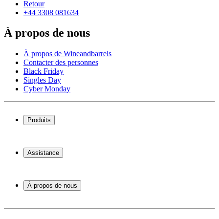
Retour
+44 3308 081634
À propos de nous
À propos de Wineandbarrels
Contacter des personnes
Black Friday
Singles Day
Cyber Monday
Produits
Cave à vin
Casier á vin
Assistance
Meubles à vin
Tonneau
Service
Accessoires pour le vin
Paiement
À propos de nous
Expédition
Retour
À propos de Wineandbarrels
+44 3308 081634
Contacter des personnes