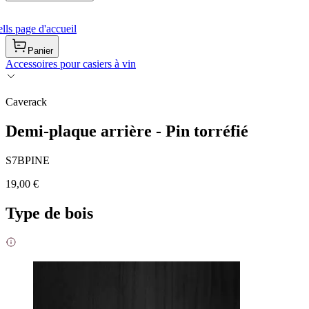
ls page d'accueil
Panier
Accessoires pour casiers à vin
Caverack
Demi-plaque arrière - Pin torréfié
S7BPINE
19,00 €
Type de bois