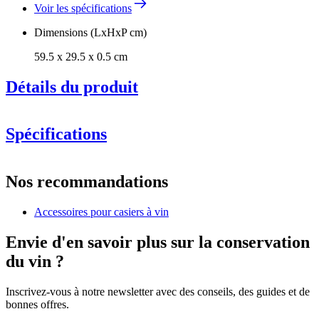
Voir les spécifications
Dimensions (LxHxP cm)
59.5 x 29.5 x 0.5 cm
Détails du produit
Spécifications
Information
Nos recommandations
Numéro de produit
S7BPINE
Accessoires pour casiers à vin
Général
Fabricant
Caverack
Envie d'en savoir plus sur la conservation
Finition
Pin torréfié
du vin ?
Dimensions (LxHxP cm)
Inscrivez-vous à notre newsletter avec des conseils, des guides et de
Hauteur (cm)
29.5
bonnes offres.
Largeur (cm)
59.5