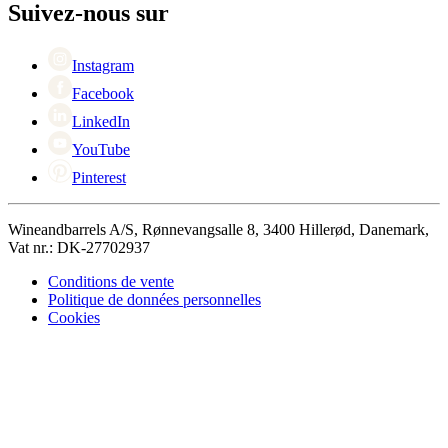
Black Friday
Suivez-nous sur
Singles Day
Cyber Monday
Instagram
Facebook
LinkedIn
YouTube
Pinterest
Wineandbarrels A/S, Rønnevangsalle 8, 3400 Hillerød, Danemark,
Vat nr.: DK-27702937
Conditions de vente
Politique de données personnelles
Cookies