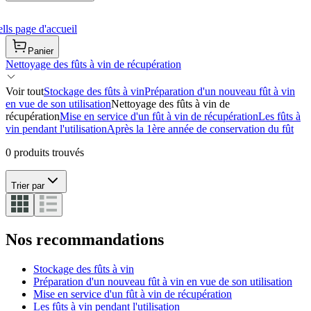
ls page d'accueil
Panier
Nettoyage des fûts à vin de récupération
Voir tout
Stockage des fûts à vin
Préparation d'un nouveau fût à vin
en vue de son utilisation
Nettoyage des fûts à vin de
récupération
Mise en service d'un fût à vin de récupération
Les fûts à
vin pendant l'utilisation
Après la 1ère année de conservation du fût
0 produits trouvés
Trier par
Nos recommandations
Stockage des fûts à vin
Préparation d'un nouveau fût à vin en vue de son utilisation
Mise en service d'un fût à vin de récupération
Les fûts à vin pendant l'utilisation