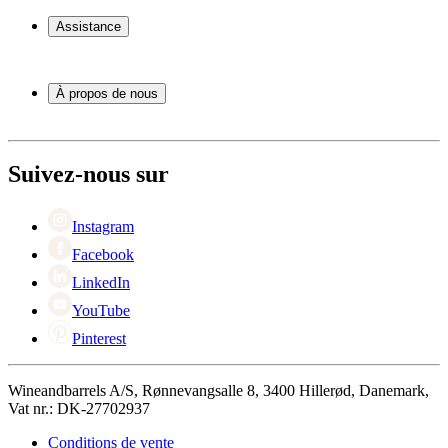
Casier á vin
Assistance
Meubles à vin
Tonneau
Service
Accessoires pour le vin
Paiement
À propos de nous
Expédition
Retour
À propos de Wineandbarrels
+44 3308 081634
Contacter des personnes
Black Friday
Suivez-nous sur
Singles Day
Cyber Monday
Instagram
Facebook
LinkedIn
YouTube
Pinterest
Wineandbarrels A/S, Rønnevangsalle 8, 3400 Hillerød, Danemark,
Vat nr.: DK-27702937
Conditions de vente