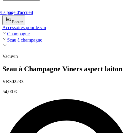
ls page d'accueil
Panier
Accessoires pour le vin
Champagne
Seau à champagne
Vacuvin
Seau à Champagne Viners aspect laiton
VR302233
54,00 €