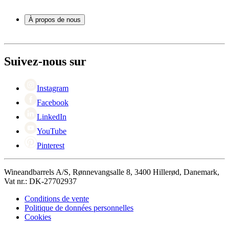
Service
Accessoires pour le vin
Paiement
À propos de nous
Expédition
Retour
À propos de Wineandbarrels
+44 3308 081634
Contacter des personnes
Black Friday
Suivez-nous sur
Singles Day
Cyber Monday
Instagram
Facebook
LinkedIn
YouTube
Pinterest
Wineandbarrels A/S, Rønnevangsalle 8, 3400 Hillerød, Danemark,
Vat nr.: DK-27702937
Conditions de vente
Politique de données personnelles
Cookies