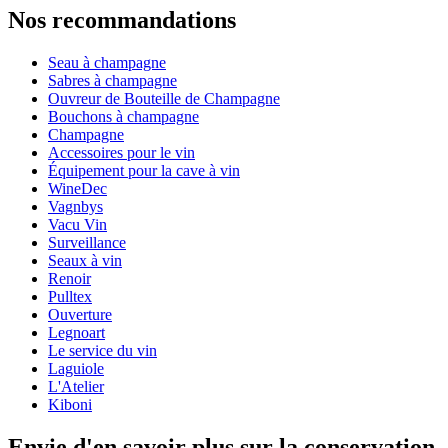
Nos recommandations
Numéro de produit
VR302233
Seau à champagne
Dimensions (LxHxP cm)
Sabres à champagne
Poids (kg)
1
Ouvreur de Bouteille de Champagne
Hauteur (cm)
20
Bouchons à champagne
Largeur (cm)
20
Champagne
Profondeur (cm)
20
Accessoires pour le vin
Équipement pour la cave à vin
WineDec
Vagnbys
Vacu Vin
Surveillance
Seaux à vin
Renoir
Pulltex
Ouverture
Legnoart
Le service du vin
Laguiole
L'Atelier
Kiboni
Envie d'en savoir plus sur la conservation