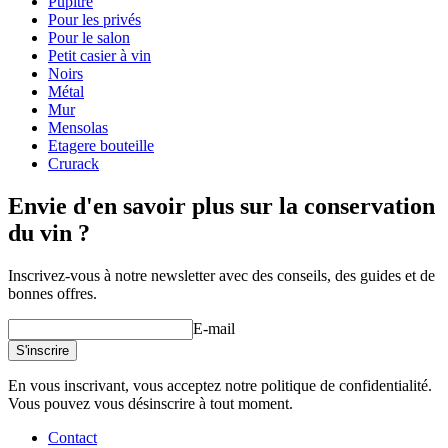
Pupitre
Type de bouteille
Bordeaux, Bourgogne, Riesling
Pour les privés
Pour le salon
Petit casier à vin
Noirs
Métal
Mur
Mensolas
Etagere bouteille
Crurack
Envie d'en savoir plus sur la conservation
du vin ?
Inscrivez-vous à notre newsletter avec des conseils, des guides et de
bonnes offres.
E-mail
S'inscrire
En vous inscrivant, vous acceptez notre politique de confidentialité.
Vous pouvez vous désinscrire à tout moment.
Contact