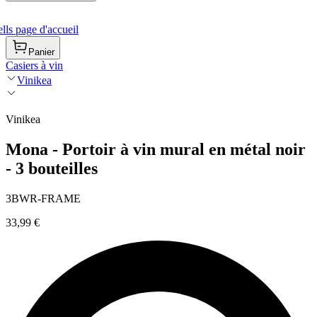
ls page d'accueil
Panier
Casiers à vin
Vinikea
Vinikea
Mona - Portoir à vin mural en métal noir
- 3 bouteilles
3BWR-FRAME
33,99 €