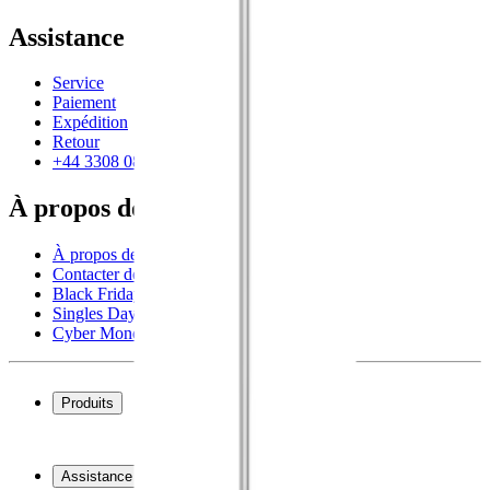
Assistance
Service
Paiement
Expédition
Retour
+44 3308 081634
À propos de nous
À propos de Wineandbarrels
Contacter des personnes
Black Friday
Singles Day
Cyber Monday
Produits
Cave à vin
Casier á vin
Assistance
Meubles à vin