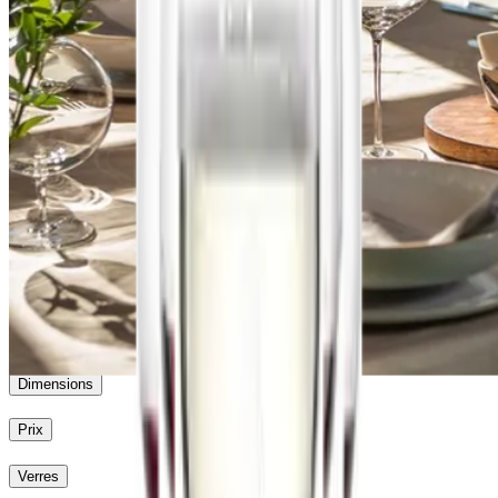
Duo
Zwiesel Glas
Vervino
Prizma
Air Sense
Alloro (The First)
Dimensions
Prix
Verres