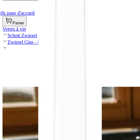
ls page d'accueil
Panier
Verres à vin
Schott Zwiesel
Zwiesel Glas - Duo