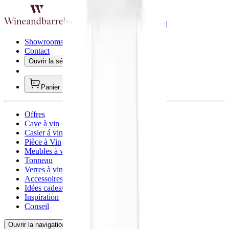
Wineandbarells page d'accueil
Showrooms/bureau
Contact
Ouvrir la sélection de la langue
BE/Français
Panier
Offres
Cave à vin
Casier á vin
Pièce à Vin
Meubles à vin
Tonneau
Verres à vin
Accessoires pour le vin
Idées cadeaux
Inspiration
Conseil
Ouvrir la navigation