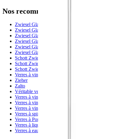
Nos recommandations
Zwiesel Glas - Vivid Senses (Sensa)
Zwiesel Glas - Vervino
Zwiesel Glas - Prizma
Zwiesel Glas - Enoteca
Zwiesel Glas - Alloro (The First)
Zwiesel Glas - Air Sense
Schott Zwiesel Bar Special
Schott Zwiesel Banquet
Schott Zwiesel
Verres à vin
Zieher
Zalto
Véritable verre en cristal
Verres à vins de dessert
Verres à vin rouge
Verres à vin blanc
Verres à spiritueux
Verres à Porto
Verres à liqueur
Verres à eau