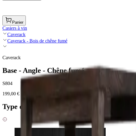
Panier
Casiers à vin
Caverack
Caverack - Bois de chêne fumé
Caverack
Base - Angle - Chêne fumé
S804
199,00 €
Type de bois