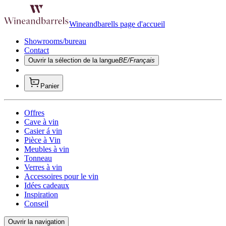
Wineandbarells page d'accueil
Showrooms/bureau
Contact
Ouvrir la sélection de la langue
BE/Français
Panier
Offres
Cave à vin
Casier á vin
Pièce à Vin
Meubles à vin
Tonneau
Verres à vin
Accessoires pour le vin
Idées cadeaux
Inspiration
Conseil
Ouvrir la navigation