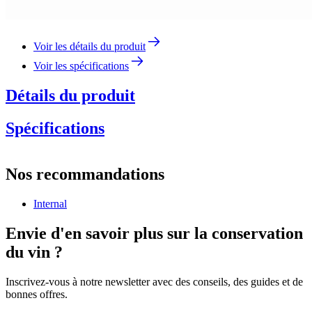
Voir les détails du produit
Voir les spécifications
Détails du produit
Spécifications
Information
Nos recommandations
Numéro de produit
consultation
Internal
Dimensions (LxHxP cm)
Poids (kg)
1.5
Envie d'en savoir plus sur la conservation
du vin ?
Inscrivez-vous à notre newsletter avec des conseils, des guides et de
bonnes offres.