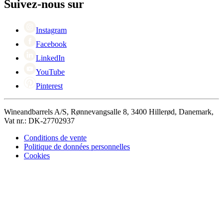
Black Friday
Suivez-nous sur
Singles Day
Cyber Monday
Instagram
Facebook
LinkedIn
YouTube
Pinterest
Wineandbarrels A/S, Rønnevangsalle 8, 3400 Hillerød, Danemark,
Vat nr.: DK-27702937
Conditions de vente
Politique de données personnelles
Cookies