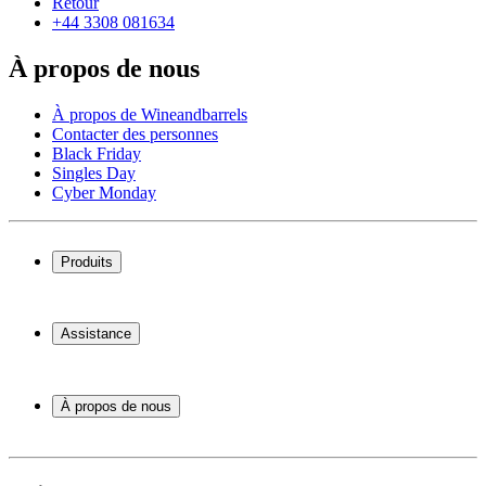
Retour
+44 3308 081634
À propos de nous
À propos de Wineandbarrels
Contacter des personnes
Black Friday
Singles Day
Cyber Monday
Produits
Cave à vin
Casier á vin
Assistance
Meubles à vin
Tonneau
Service
Accessoires pour le vin
Paiement
À propos de nous
Expédition
Retour
À propos de Wineandbarrels
+44 3308 081634
Contacter des personnes