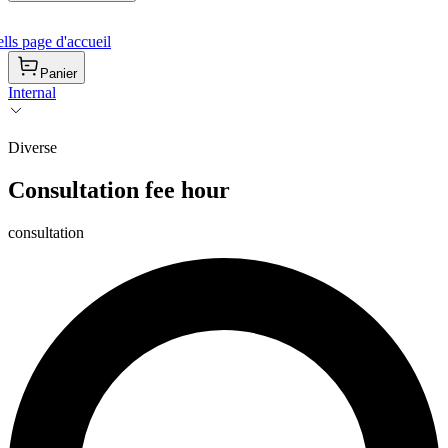
ls page d'accueil
Panier
Internal
Diverse
Consultation fee hour
consultation