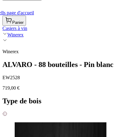
ls page d'accueil
Panier
Casiers à vin
Winerex
Winerex
ALVARO - 88 bouteilles - Pin blanc
EW2528
719,00 €
Type de bois