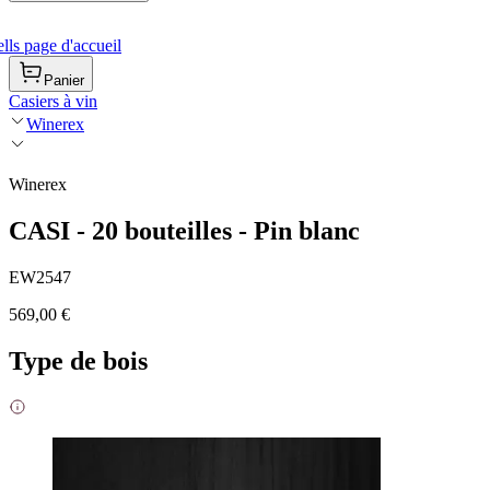
ls page d'accueil
Panier
Casiers à vin
Winerex
Winerex
CASI - 20 bouteilles - Pin blanc
EW2547
569,00 €
Type de bois