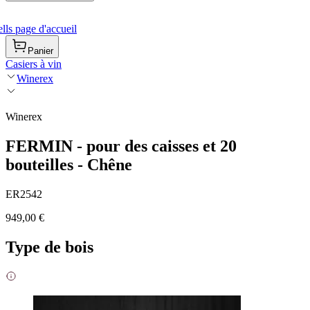
ls page d'accueil
Panier
Casiers à vin
Winerex
Winerex
FERMIN - pour des caisses et 20
bouteilles - Chêne
ER2542
949,00 €
Type de bois