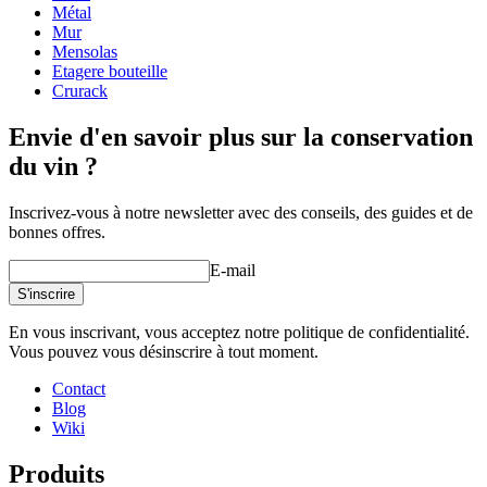
Hauteur (cm)
105
Métal
Largeur (cm)
82
Mur
Profondeur (cm)
32
Mensolas
Voir des exemples d'aménagement d'intérieur avec les casiers à vin
Poids (kg)
40
Etagere bouteille
WINEREX ici.
Crurack
Créez votre propre configuration avec ces modules dans notre outil
Envie d'en savoir plus sur la conservation
de conception de cave à vin en ligne (s'ouvre dans une nouvelle
fenêtre et nécessite l'installation de Flash)
du vin ?
Inscrivez-vous à notre newsletter avec des conseils, des guides et de
bonnes offres.
E-mail
S'inscrire
En vous inscrivant, vous acceptez notre politique de confidentialité.
Vous pouvez vous désinscrire à tout moment.
Contact
Blog
Wiki
Produits