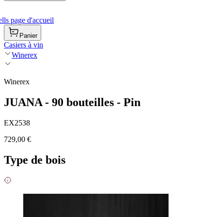
ls page d'accueil
Panier
Casiers à vin
Winerex
Winerex
JUANA - 90 bouteilles - Pin
EX2538
729,00 €
Type de bois