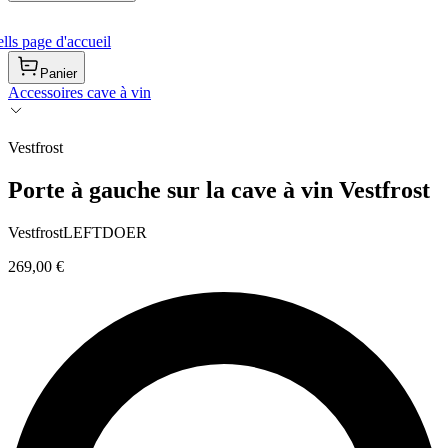
ls page d'accueil
Panier
Accessoires cave à vin
Vestfrost
Porte à gauche sur la cave à vin Vestfrost
VestfrostLEFTDOER
269,00 €