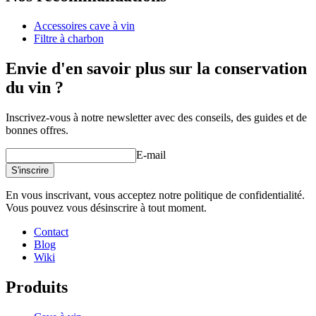
Numéro de produit
VestfrostLEFTDOER
Accessoires cave à vin
Dimensions (LxHxP cm)
Filtre à charbon
Hauteur (cm)
10
Largeur (cm)
10
Envie d'en savoir plus sur la conservation
Profondeur (cm)
10
du vin ?
product extension
Inscrivez-vous à notre newsletter avec des conseils, des guides et de
Status When Soldout
active
bonnes offres.
E-mail
S'inscrire
En vous inscrivant, vous acceptez notre politique de confidentialité.
Vous pouvez vous désinscrire à tout moment.
Contact
Blog
Wiki
Produits