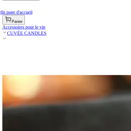
ls page d'accueil
Panier
Accessoires pour le vin
CUVÉE CANDLES