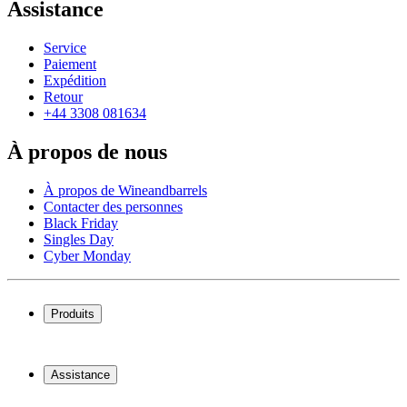
Assistance
Service
Paiement
Expédition
Retour
+44 3308 081634
À propos de nous
À propos de Wineandbarrels
Contacter des personnes
Black Friday
Singles Day
Cyber Monday
Produits
Cave à vin
Casier á vin
Assistance
Meubles à vin
Tonneau