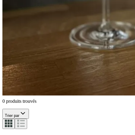
CUVÉE CANDLES
Accessoires pour le vin
Seaux à vin
Tire-bouchons
Le service du
vin
Sabres à champagne
Intérieur
Le Nez du Vin
0 produits trouvés
Trier par