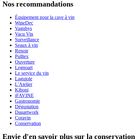
Nos recommandations
Équipement pour la cave à vin
WineDec
Vagnbys
Vacu Vin
Surveillance
Seaux à vin
Renoir
Pulltex
Ouverture
Legnoart
Le service du vin
Laguiole
L'Atelier
Kiboni
iFAVINE
Gastronomie
Dégustation
Dauartwork
Coravin
Conservation
Envie d'en savoir plus sur la conservation