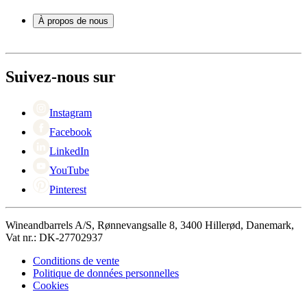
Service
Accessoires pour le vin
Paiement
À propos de nous
Expédition
Retour
À propos de Wineandbarrels
+44 3308 081634
Contacter des personnes
Black Friday
Suivez-nous sur
Singles Day
Cyber Monday
Instagram
Facebook
LinkedIn
YouTube
Pinterest
Wineandbarrels A/S, Rønnevangsalle 8, 3400 Hillerød, Danemark,
Vat nr.: DK-27702937
Conditions de vente
Politique de données personnelles
Cookies