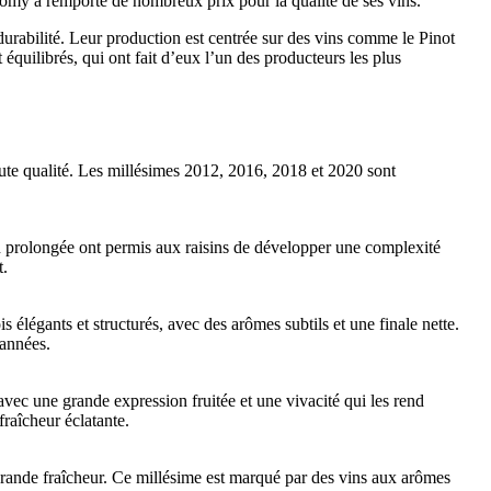
romy a remporté de nombreux prix pour la qualité de ses vins.
urabilité. Leur production est centrée sur des vins comme le Pinot
équilibrés, qui ont fait d’eux l’un des producteurs les plus
aute qualité. Les millésimes 2012, 2016, 2018 et 2020 sont
on prolongée ont permis aux raisins de développer une complexité
t.
s élégants et structurés, avec des arômes subtils et une finale nette.
 années.
vec une grande expression fruitée et une vivacité qui les rend
raîcheur éclatante.
e grande fraîcheur. Ce millésime est marqué par des vins aux arômes