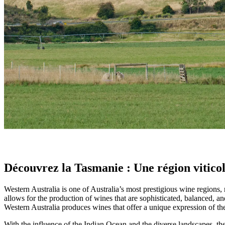
Tasmanie : Le paradis viticole du climat fr
Connue pour ses vins effervescents, Pinot Noir et Chardonnay, la Tasma
- Tasmanian proverb
Découvrez la Tasmanie : Une région viticole
Western Australia is one of Australia’s most prestigious wine regions,
allows for the production of wines that are sophisticated, balanced, 
Western Australia produces wines that offer a unique expression of th
With the influence of the Indian Ocean and the diverse landscapes, the 