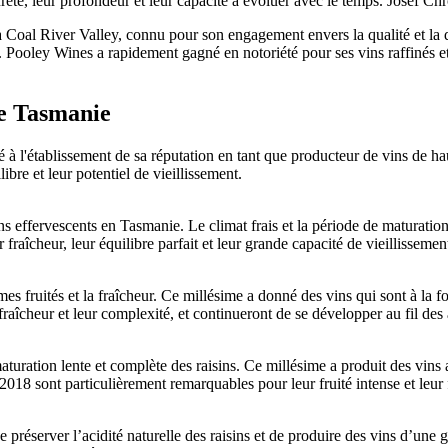
reté, leur profondeur et leur capacité à évoluer avec le temps. Josef Ch
 Coal River Valley, connu pour son engagement envers la qualité et la d
e. Pooley Wines a rapidement gagné en notoriété pour ses vins raffinés et 
de Tasmanie
 à l'établissement de sa réputation en tant que producteur de vins de h
bre et leur potentiel de vieillissement.
s effervescents en Tasmanie. Le climat frais et la période de maturati
fraîcheur, leur équilibre parfait et leur grande capacité de vieillissemen
s fruités et la fraîcheur. Ce millésime a donné des vins qui sont à la foi
aîcheur et leur complexité, et continueront de se développer au fil des
uration lente et complète des raisins. Ce millésime a produit des vins a
18 sont particulièrement remarquables pour leur fruité intense et leur f
e préserver l’acidité naturelle des raisins et de produire des vins d’un