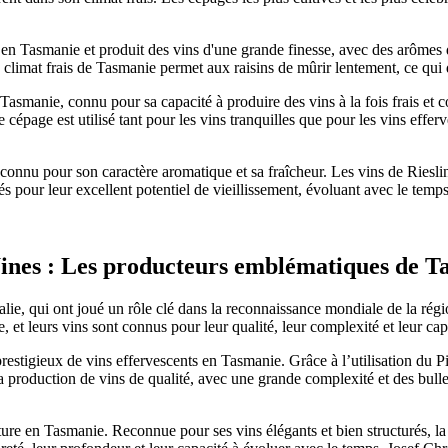
 en Tasmanie et produit des vins d'une grande finesse, avec des arômes d
 Le climat frais de Tasmanie permet aux raisins de mûrir lentement, ce q
manie, connu pour sa capacité à produire des vins à la fois frais et 
cépage est utilisé tant pour les vins tranquilles que pour les vins efferve
onnu pour son caractère aromatique et sa fraîcheur. Les vins de Riesling
s pour leur excellent potentiel de vieillissement, évoluant avec le temp
ines : Les producteurs emblématiques de T
alie, qui ont joué un rôle clé dans la reconnaissance mondiale de la ré
et leurs vins sont connus pour leur qualité, leur complexité et leur capa
prestigieux de vins effervescents en Tasmanie. Grâce à l’utilisation du 
a production de vins de qualité, avec une grande complexité et des bull
re en Tasmanie. Reconnue pour ses vins élégants et bien structurés, la 