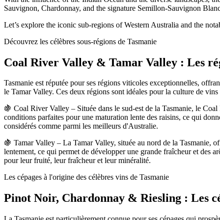
Sauvignon, Chardonnay, and the signature Semillon-Sauvignon Blanc bl
Let’s explore the iconic sub-regions of Western Australia and the not
Découvrez les célèbres sous-régions de Tasmanie
Coal River Valley & Tamar Valley : Les r
Tasmanie est réputée pour ses régions viticoles exceptionnelles, offra
le Tamar Valley. Ces deux régions sont idéales pour la culture de vin
🍇 Coal River Valley – Située dans le sud-est de la Tasmanie, le Coal R
conditions parfaites pour une maturation lente des raisins, ce qui donn
considérés comme parmi les meilleurs d'Australie.
🍇 Tamar Valley – La Tamar Valley, située au nord de la Tasmanie, offr
lentement, ce qui permet de développer une grande fraîcheur et des arô
pour leur fruité, leur fraîcheur et leur minéralité.
Les cépages à l'origine des célèbres vins de Tasmanie
Pinot Noir, Chardonnay & Riesling : Les c
La Tasmanie est particulièrement connue pour ses cépages qui prospèrent