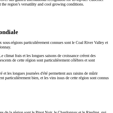
the region’s versatility and cool growing conditions.
ondiale
ux sous-régions particulièrement connues sont le Coal River Valley et
donnay.
e climat frais et les longues saisons de croissance créent des
escents de cette région sont particulièrement célèbres et sont
 et les longues journées d'été permettent aux raisins de mûrir
 particulièrement bien, et les vins issus de cette région sont connus
es de la région sont le Pinot Noir, le Chardonnay et le Riesling, qui