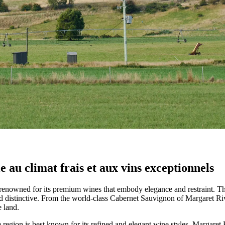
ais australien
nie offre des vins alliant fraîcheur, élégance et complexité.
 au climat frais et aux vins exceptionnels
 renowned for its premium wines that embody elegance and restraint. The 
and distinctive. From the world-class Cabernet Sauvignon of Margaret Ri
e land.
region is best known for its refined and elegant wine styles. Margaret R