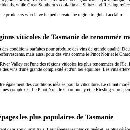
ends, while Great Southern’s cool-climate Shiraz and Riesling reflect 
able producers who have helped elevate the region to global acclaim.
égions viticoles de Tasmanie de renommée m
nt des conditions parfaites pour produire des vins de grande qualité. De
s effervescents, mais aussi pour des vins comme le Pinot Noir et le Char
iver Valley est l'une des régions viticoles les plus renommées de l'île. L
e des vins d'une grande complexité et d'un bel équilibre. Les vins efferv
e également des conditions idéales pour la viticulture. Le climat modéré
mes complexes. Le Pinot Noir, le Chardonnay et le Riesling y prospèrent
épages les plus populaires de Tasmanie
 dans son climat frais. Les cépages les plus cultivés et les plus célèbr