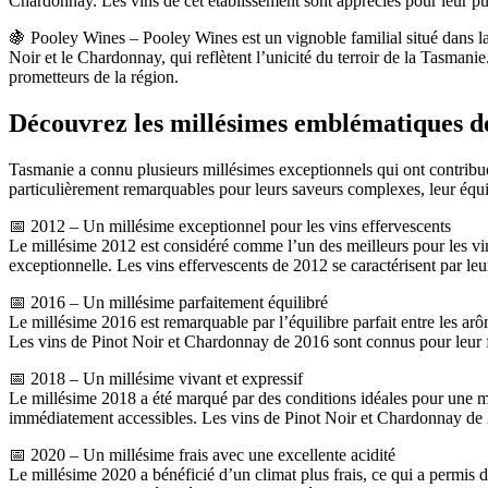
Chardonnay. Les vins de cet établissement sont appréciés pour leur pu
🍇 Pooley Wines – Pooley Wines est un vignoble familial situé dans la
Noir et le Chardonnay, qui reflètent l’unicité du terroir de la Tasmani
prometteurs de la région.
Découvrez les millésimes emblématiques 
Tasmanie a connu plusieurs millésimes exceptionnels qui ont contribué
particulièrement remarquables pour leurs saveurs complexes, leur équili
📅 2012 – Un millésime exceptionnel pour les vins effervescents
Le millésime 2012 est considéré comme l’un des meilleurs pour les vin
exceptionnelle. Les vins effervescents de 2012 se caractérisent par leur 
📅 2016 – Un millésime parfaitement équilibré
Le millésime 2016 est remarquable par l’équilibre parfait entre les arôme
Les vins de Pinot Noir et Chardonnay de 2016 sont connus pour leur fr
📅 2018 – Un millésime vivant et expressif
Le millésime 2018 a été marqué par des conditions idéales pour une mat
immédiatement accessibles. Les vins de Pinot Noir et Chardonnay de 20
📅 2020 – Un millésime frais avec une excellente acidité
Le millésime 2020 a bénéficié d’un climat plus frais, ce qui a permis d