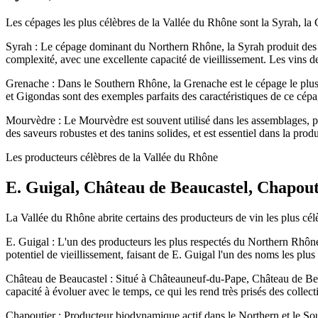
Les cépages les plus célèbres de la Vallée du Rhône sont la Syrah, la 
Syrah : Le cépage dominant du Northern Rhône, la Syrah produit des vi
complexité, avec une excellente capacité de vieillissement. Les vins 
Grenache : Dans le Southern Rhône, la Grenache est le cépage le plus p
et Gigondas sont des exemples parfaits des caractéristiques de ce cépa
Mourvèdre : Le Mourvèdre est souvent utilisé dans les assemblages, par
des saveurs robustes et des tanins solides, et est essentiel dans la p
Les producteurs célèbres de la Vallée du Rhône
E. Guigal, Château de Beaucastel, Chapout
La Vallée du Rhône abrite certains des producteurs de vin les plus célè
E. Guigal : L'un des producteurs les plus respectés du Northern Rhône,
potentiel de vieillissement, faisant de E. Guigal l'un des noms les plu
Château de Beaucastel : Situé à Châteauneuf-du-Pape, Château de Beau
capacité à évoluer avec le temps, ce qui les rend très prisés des collec
Chapoutier : Producteur biodynamique actif dans le Northern et le So