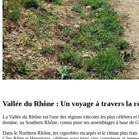
Vallée du Rhône : La personnalité partagé
Découvrez les vins uniques de la Vallée du Rhône, de la Syrah au no
– Galileo Galilei
Vallée du Rhône : Un voyage à travers la ré
La Vallée du Rhône est l'une des régions viticoles les plus célèbres et 
domine, au Southern Rhône, connu pour ses assemblages à base de G
Dans le Northern Rhône, les vignobles escarpés et le climat plus frais 
Côte-Rôtie et Hermitage, célèbres pour leurs vins complexes et intenses