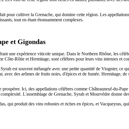
fait pour cultiver la Grenache, qui domine cette région. Les appellati
uissants, tout en étant étonnamment complexes.
ape et Gigondas
rant une expérience viticole unique. Dans le Northern Rhône, les célèbr
me Côte-Rôtie et Hermitage, sont célèbres pour leurs vins intenses et c
a Syrah est souvent mélangée avec une petite quantité de Viognier, ce qu
r, avec des arômes de fruits noirs, d'épices et de fumée. Hermitage, de 
e prospérer. Ici, des appellations célèbres comme Châteauneuf-du-Pape 
nde complexité. L'assemblage de Grenache, Syrah et Mourvèdre donne des 
 qui produit des vins robustes et riches en épices, et Vacqueyras, qui o