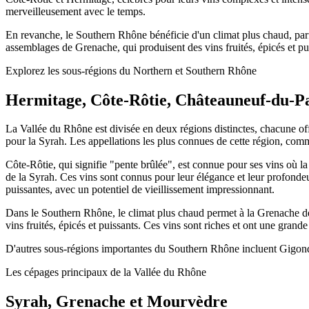
merveilleusement avec le temps.
En revanche, le Southern Rhône bénéficie d'un climat plus chaud, par
assemblages de Grenache, qui produisent des vins fruités, épicés et p
Explorez les sous-régions du Northern et Southern Rhône
Hermitage, Côte-Rôtie, Châteauneuf-du-P
La Vallée du Rhône est divisée en deux régions distinctes, chacune off
pour la Syrah. Les appellations les plus connues de cette région, com
Côte-Rôtie, qui signifie "pente brûlée", est connue pour ses vins où l
de la Syrah. Ces vins sont connus pour leur élégance et leur profondeu
puissantes, avec un potentiel de vieillissement impressionnant.
Dans le Southern Rhône, le climat plus chaud permet à la Grenache d
vins fruités, épicés et puissants. Ces vins sont riches et ont une gra
D'autres sous-régions importantes du Southern Rhône incluent Gigondas,
Les cépages principaux de la Vallée du Rhône
Syrah, Grenache et Mourvèdre