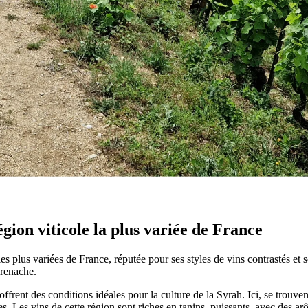
e de la France
rd aux assemblages de Grenache au sud.
gion viticole la plus variée de France
les plus variées de France, réputée pour ses styles de vins contrastés et
renache.
offrent des conditions idéales pour la culture de la Syrah. Ici, se trouv
. Les vins de cette région sont riches en tanins, puissants, avec des ar