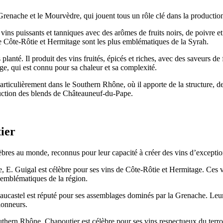
Grenache et le Mourvèdre, qui jouent tous un rôle clé dans la production
ns puissants et tanniques avec des arômes de fruits noirs, de poivre et
de Côte-Rôtie et Hermitage sont les plus emblématiques de la Syrah.
lanté. Il produit des vins fruités, épicés et riches, avec des saveurs de
ge, qui est connu pour sa chaleur et sa complexité.
ticulièrement dans le Southern Rhône, où il apporte de la structure, de 
roduction des blends de Châteauneuf-du-Pape.
ier
bres au monde, reconnus pour leur capacité à créer des vins d’exception 
 E. Guigal est célèbre pour ses vins de Côte-Rôtie et Hermitage. Ces vin
s emblématiques de la région.
castel est réputé pour ses assemblages dominés par la Grenache. Leurs 
tionneurs.
uthern Rhône, Chapoutier est célèbre pour ses vins respectueux du terro