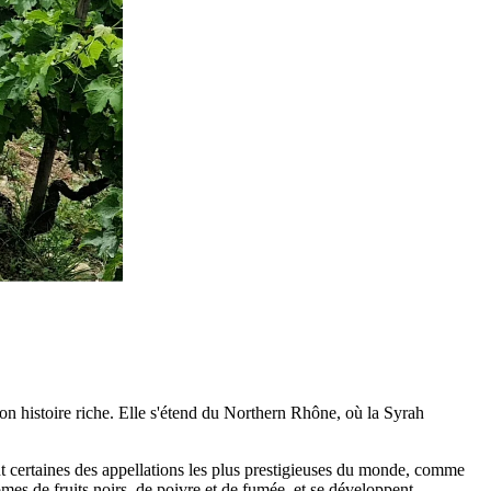
 son histoire riche. Elle s'étend du Northern Rhône, où la Syrah
ent certaines des appellations les plus prestigieuses du monde, comme
ômes de fruits noirs, de poivre et de fumée, et se développent