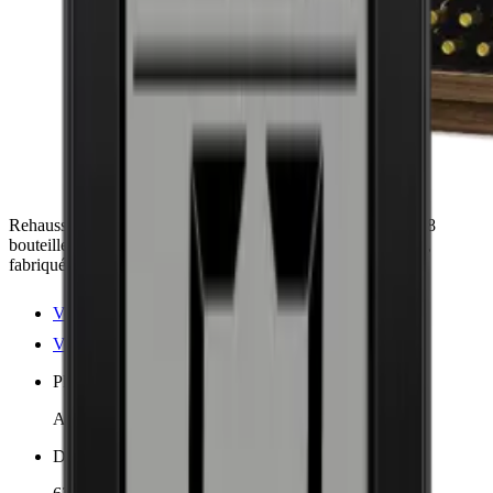
Rehaussez votre collection avec la cave à vin IP Industrie 138
bouteilles. Design luxueux, contrôle précis de la température,
fabriquée à la main en Italie.
Voir les détails du produit
Voir les spécifications
Placement
Autonome
Dimensions (LxHxP cm)