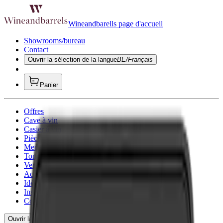
Wineandbarells page d'accueil
Showrooms/bureau
Contact
Ouvrir la sélection de la langue
BE/Français
Panier
Offres
Cave à vin
Casier á vin
Pièce à Vin
Meubles à vin
Tonneau
Verres à vin
Accessoires pour le vin
Idées cadeaux
Inspiration
Conseil
Ouvrir la navigation