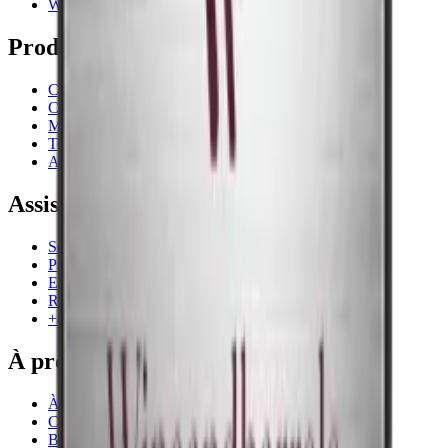
Wiki
Produits
Cave à vin
Casier á vin
Meubles à vin
Tonneau
Accessoires pour le vin
Assistance
Service
Paiement
Expédition
Retour
+44 3308 081634
À propos de nous
À propos de Wineandbarrels
Contacter des personnes
Black Friday