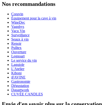
Nos recommandations
Numéro de produit
802094
Coravin
Général
Équipement pour la cave à vin
Fabricant
Coravin
WineDec
Vagnbys
Dimensions (LxHxP cm)
Vacu Vin
Surveillance
Poids (kg)
0.3
Seaux à vin
Hauteur (cm)
4.5
Renoir
Largeur (cm)
29
Pulltex
Profondeur (cm)
19
Ouverture
Legnoart
wine accessories
Le service du vin
Laguiole
Status When Soldout
active
L'Atelier
Kiboni
iFAVINE
Gastronomie
Dégustation
Dauartwork
CUVÉE CANDLES
Envie d'en savoir plus sur la conservation