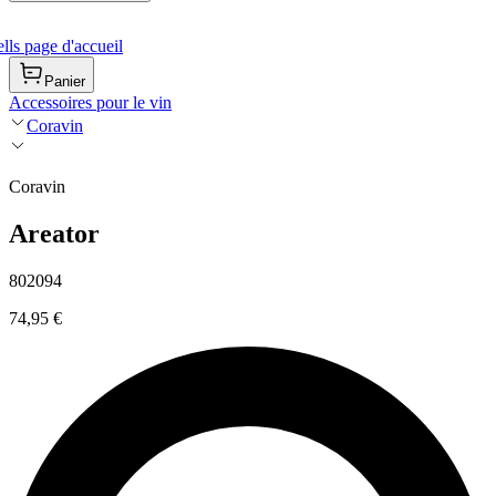
ls page d'accueil
Panier
Accessoires pour le vin
Coravin
Coravin
Areator
802094
74,95 €