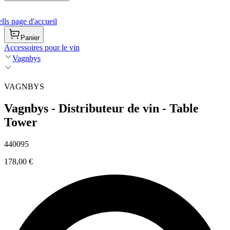
ls page d'accueil
Panier
Accessoires pour le vin
Vagnbys
VAGNBYS
Vagnbys - Distributeur de vin - Table
Tower
440095
178,00 €