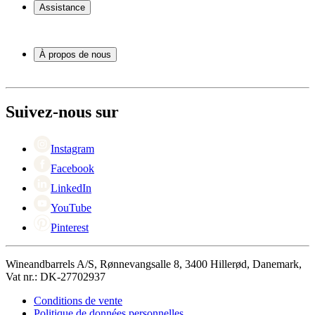
Casier á vin
Assistance
Meubles à vin
Tonneau
Service
Accessoires pour le vin
Paiement
À propos de nous
Expédition
Retour
À propos de Wineandbarrels
+44 3308 081634
Contacter des personnes
Black Friday
Suivez-nous sur
Singles Day
Cyber Monday
Instagram
Facebook
LinkedIn
YouTube
Pinterest
Wineandbarrels A/S, Rønnevangsalle 8, 3400 Hillerød, Danemark,
Vat nr.: DK-27702937
Conditions de vente
Politique de données personnelles