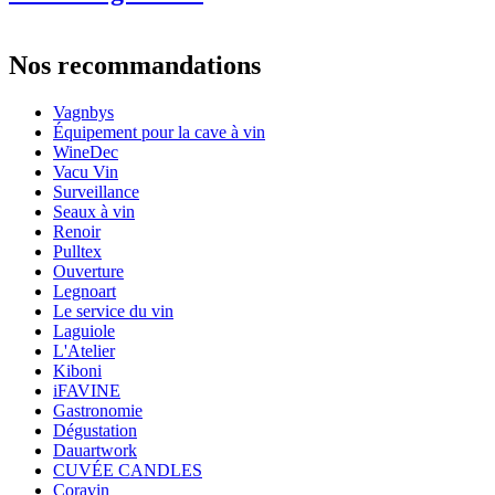
Numéro de produit
440095
Dimensions (LxHxP cm)
Nos recommandations
Poids (kg)
3
Hauteur (cm)
51
Vagnbys
Largeur (cm)
45
Équipement pour la cave à vin
Profondeur (cm)
35
WineDec
Vacu Vin
Surveillance
Seaux à vin
Renoir
Pulltex
Ouverture
Legnoart
Le service du vin
Laguiole
L'Atelier
Kiboni
iFAVINE
Gastronomie
Dégustation
Dauartwork
CUVÉE CANDLES
Coravin