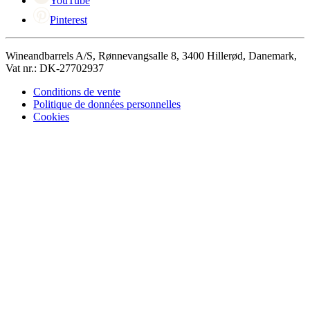
YouTube
Pinterest
Wineandbarrels A/S, Rønnevangsalle 8, 3400 Hillerød, Danemark,
Vat nr.: DK-27702937
Conditions de vente
Politique de données personnelles
Cookies