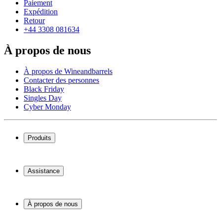
Paiement
Expédition
Retour
+44 3308 081634
À propos de nous
À propos de Wineandbarrels
Contacter des personnes
Black Friday
Singles Day
Cyber Monday
Produits
Cave à vin
Casier á vin
Assistance
Meubles à vin
Tonneau
Service
Accessoires pour le vin
Paiement
À propos de nous
Expédition
Retour