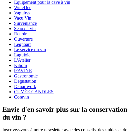
Équipement pour la cave à vin
Poids (kg)
0.16
WineDec
Hauteur (cm)
19
Vagnbys
Profondeur (cm)
5
Vacu Vin
Surveillance
wine accessories
Seaux à vin
Renoir
Status When Soldout
active
Ouverture
Legnoart
Le service du vin
Laguiole
L'Atelier
Kiboni
iFAVINE
Gastronomie
Dégustation
Dauartwork
CUVÉE CANDLES
Coravin
Envie d'en savoir plus sur la conservation
du vin ?
Inscrivez-vous à notre newsletter avec des conseils, des guides et de