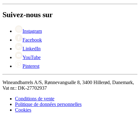
À propos de Wineandbarrels
+44 3308 081634
Contacter des personnes
Black Friday
Suivez-nous sur
Singles Day
Cyber Monday
Instagram
Facebook
LinkedIn
YouTube
Pinterest
Wineandbarrels A/S, Rønnevangsalle 8, 3400 Hillerød, Danemark,
Vat nr.: DK-27702937
Conditions de vente
Politique de données personnelles
Cookies