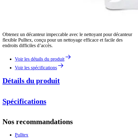
Obtenez un décanteur impeccable avec le nettoyant pour décanteur
flexible Pulltex, conçu pour un nettoyage efficace et facile des
endroits difficiles d’accès.
Voir les détails du produit
Voir les spécifications
Détails du produit
Spécifications
Information
Nos recommandations
Numéro de produit
109-401-00
Pulltex
Dimensions (LxHxP cm)