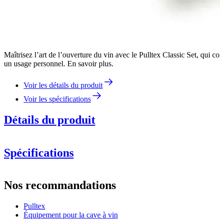
Maîtrisez l’art de l’ouverture du vin avec le Pulltex Classic Set, qui
un usage personnel. En savoir plus.
Voir les détails du produit
Voir les spécifications
Détails du produit
Spécifications
Information
Nos recommandations
Numéro de produit
107-725-00
Pulltex
Dimensions (LxHxP cm)
Équipement pour la cave à vin