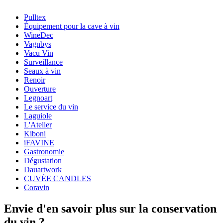
Numéro de produit
109-140-00
Pulltex
Dimensions (LxHxP cm)
Équipement pour la cave à vin
Poids (kg)
0.130
WineDec
Hauteur (cm)
19
Vagnbys
Profondeur (cm)
5
Vacu Vin
Surveillance
Seaux à vin
Renoir
Ouverture
Legnoart
Le service du vin
Laguiole
L'Atelier
Kiboni
iFAVINE
Gastronomie
Dégustation
Dauartwork
CUVÉE CANDLES
Coravin
Envie d'en savoir plus sur la conservation
du vin ?