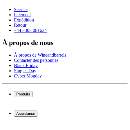
Service
Paiement
Expédition
Retour
+44 3308 081634
À propos de nous
À propos de Wineandbarrels
Contacter des personnes
Black Friday
Singles Day
Cyber Monday
Produits
Cave à vin
Casier á vin
Assistance
Meubles à vin
Tonneau
Service
Accessoires pour le vin