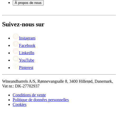
Paiement
À propos de nous
Expédition
Retour
À propos de Wineandbarrels
+44 3308 081634
Contacter des personnes
Black Friday
Suivez-nous sur
Singles Day
Cyber Monday
Instagram
Facebook
LinkedIn
YouTube
Pinterest
Wineandbarrels A/S, Rønnevangsalle 8, 3400 Hillerød, Danemark,
Vat nr.: DK-27702937
Conditions de vente
Politique de données personnelles
Cookies