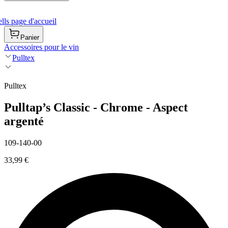
ls page d'accueil
Panier
Accessoires pour le vin
Pulltex
Pulltex
Pulltap’s Classic - Chrome - Aspect
argenté
109-140-00
33,99 €