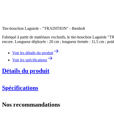
Tire-bouchon Laguiole - "TRADITION" - Ibenholt
Fabriqué à partir de matériaux exclusifs, le tire-bouchon Laguiole "T
encore. Longueur déployée : 20 cm ; longueur fermée : 11,5 cm ; poid
Voir les détails du produit
Voir les spécifications
Détails du produit
Spécifications
Information
Nos recommandations
Numéro de produit
LT7021SO-20