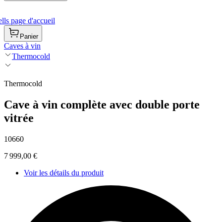
ls page d'accueil
Panier
Caves à vin
Thermocold
Thermocold
Cave à vin complète avec double porte
vitrée
10660
7 999,00 €
Voir les détails du produit