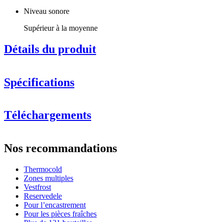
Niveau sonore
Supérieur à la moyenne
Détails du produit
Spécifications
Information
Téléchargements
Numéro de produit
10660
Général
Nos recommandations
Modèle
10660
Couleur de la façade
Noir
Thermocold
Zones multiples
Système de refroidissement
Vestfrost
Reservedele
Nombre de zones de refroidissement
1 zone
Pour l’encastrement
Technologie de refroidissement
Compresseur
Pour les pièces fraîches
Réfrigérant
R600a