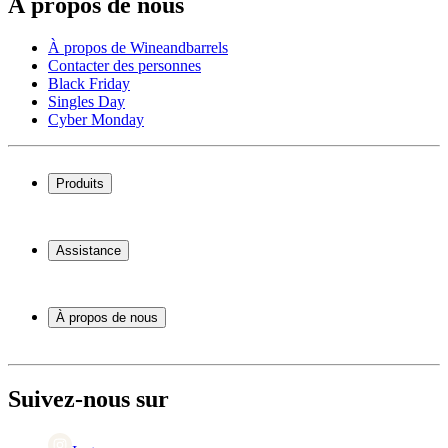
À propos de nous
À propos de Wineandbarrels
Contacter des personnes
Black Friday
Singles Day
Cyber Monday
Produits
Cave à vin
Casier á vin
Assistance
Meubles à vin
Tonneau
Service
Accessoires pour le vin
Paiement
À propos de nous
Expédition
Retour
À propos de Wineandbarrels
+44 3308 081634
Contacter des personnes
Black Friday
Suivez-nous sur
Singles Day
Cyber Monday