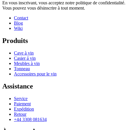
En vous inscrivant, vous acceptez notre politique de confidentialité.
Classe climatique
T
Vous pouvez vous désinscrire à tout moment.
La porte de l'armoire peut être verrouillée
Oui
Alarme pour porte ouverte
Non
Contact
Pieds réglables
Non
Blog
Capacité nette (litres)
1508
Wiki
Produits
Cave à vin
Casier á vin
Meubles à vin
Tonneau
Accessoires pour le vin
Assistance
Service
Paiement
Expédition
Retour
+44 3308 081634