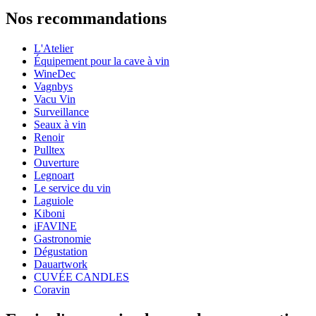
Information
Nos recommandations
Numéro de produit
095512-5
L'Atelier
Général
Équipement pour la cave à vin
Modèle
095512-5
WineDec
Vagnbys
Dimensions (LxHxP cm)
Vacu Vin
Surveillance
Poids (kg)
0.6
Seaux à vin
Hauteur (cm)
4.5
Renoir
Largeur (cm)
29
Pulltex
Profondeur (cm)
19
Ouverture
Legnoart
wine accessories
Le service du vin
Laguiole
Status When Soldout
active
Kiboni
iFAVINE
Gastronomie
Dégustation
Dauartwork
CUVÉE CANDLES
Coravin