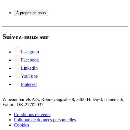
Tonneau
Service
Accessoires pour le vin
Paiement
À propos de nous
Expédition
Retour
À propos de Wineandbarrels
+44 3308 081634
Contacter des personnes
Black Friday
Suivez-nous sur
Singles Day
Cyber Monday
Instagram
Facebook
LinkedIn
YouTube
Pinterest
Wineandbarrels A/S, Rønnevangsalle 8, 3400 Hillerød, Danemark,
Vat nr.: DK-27702937
Conditions de vente
Politique de données personnelles
Cookies