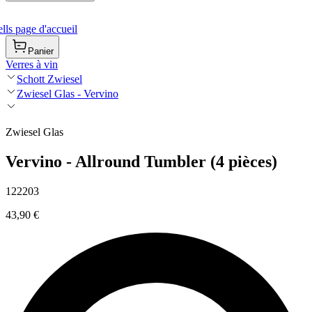
ls page d'accueil
Panier
Verres à vin
Schott Zwiesel
Zwiesel Glas - Vervino
Zwiesel Glas
Vervino - Allround Tumbler (4 pièces)
122203
43,90 €