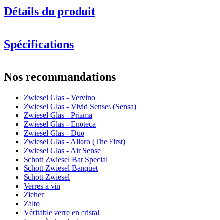
Détails du produit
Spécifications
Information
Nos recommandations
Numéro de produit
122203
Zwiesel Glas - Vervino
Dimensions (LxHxP cm)
Zwiesel Glas - Vivid Senses (Sensa)
Poids (kg)
0.65
Zwiesel Glas - Prizma
Hauteur (cm)
11.5
Zwiesel Glas - Enoteca
Largeur (cm)
9
Zwiesel Glas - Duo
Profondeur (cm)
9
Zwiesel Glas - Alloro (The First)
Zwiesel Glas - Air Sense
Verre
Schott Zwiesel Bar Special
Schott Zwiesel Banquet
Série de produits
Vervino
Schott Zwiesel
Verre
Verre à eau
Verres à vin
Diamètre (cm)
8.7
Zieher
Capacité (cl)
48.5
Zalto
Véritable verre en cristal