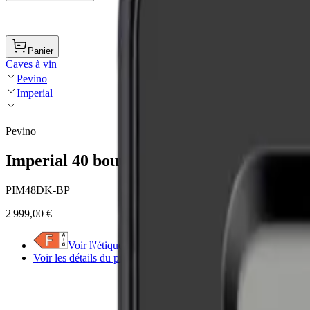
Panier
Caves à vin
Pevino
Imperial
Pevino
Imperial 40 bouteilles - push open - 2 zones
PIM48DK-BP
2 999,00 €
Voir l\'étiquette énergétique
Voir les détails du produit