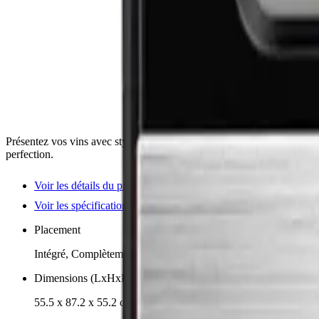
Présentez vos vins avec style grâce à cette cave à vin premium et inn
perfection.
Voir les détails du produit
Voir les spécifications
Placement
Intégré, Complètement intégré
Dimensions (LxHxP cm)
55.5 x 87.2 x 55.2 cm