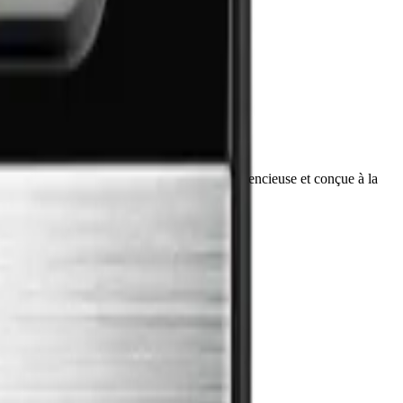
ns deux zones de température – élégante, silencieuse et conçue à la