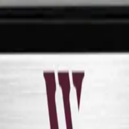
ovante signée Pevino, un design danois. Stockez jusqu'à 40 bouteilles da