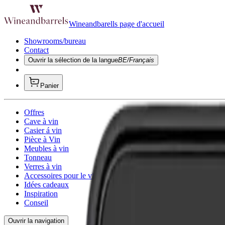
Wineandbarells page d'accueil
Showrooms/bureau
Contact
Ouvrir la sélection de la langue
BE/Français
Panier
Offres
Cave à vin
Casier á vin
Pièce à Vin
Meubles à vin
Tonneau
Verres à vin
Accessoires pour le vin
Idées cadeaux
Inspiration
Conseil
Ouvrir la navigation